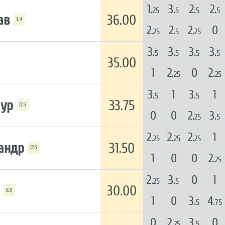
1.
3.
2.
2.
25
5
5
5
ав
36.00
3.4
2.
2.
2.
0
25
5
25
3.
3.
3.
3.
5
5
5
5
35.00
1
2.
0
2.
25
25
3.
1
3.
1
5
5
мур
33.75
13.3
0
0
2.
3.
25
5
2.
2.
2.
1
25
25
25
андр
31.50
12.6
1
0
0
2.
25
2.
3.
0
1
25
5
30.00
9.0
1
0
3.
4.
5
75
0
2.
3.
0
25
5