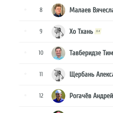
Малаев Вячесл
8
⭐
Хо Тхань
9
⭐
13.4
Тавберидзе Ти
10
⭐
Щербань Алекс
11
⭐
Рогачёв Андрей
12
⭐