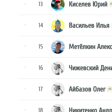
Киселев Юрий
13
⭐
11
Васильев Илья
14
⭐
Метёлкин Алек
15
⭐
Чижевский Ден
16
⭐
Айбазов Олег
17
⭐
9.6
Никитенко Анд
18
⭐