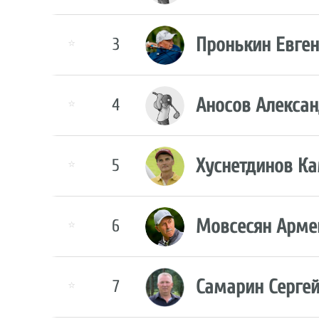
Пронькин Евге
3
⭐
Аносов Алекса
4
⭐
Хуснетдинов К
5
⭐
Мовсесян Арме
6
⭐
Самарин Серге
7
⭐