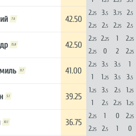
25
25
5
2.
3.
3.
2.
25
5
75
5
ний
42.50
7.6
2.
2.
2.
2.
25
5
25
5
2.
2.
1
2.
25
25
25
ндр
42.50
15.8
2.
0
2
2.
25
25
2.
3.
3.
1
25
5
5
амиль
41.00
11.7
1
1.
3.
3.
25
5
5
1.
3.
2.
1.
25
5
5
25
н
39.25
5.1
1
2.
2.
1.
5
25
25
2.
1
0
2.
25
25
й
36.75
10.1
2.
2.
1
0
25
5