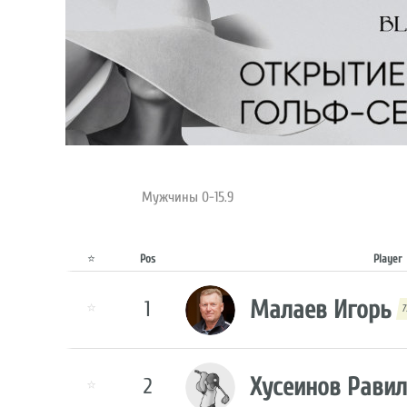
Мужчины 0-15.9
⭐
Pos
Player
Малаев Игорь
1
⭐
7
Хусеинов Рави
2
⭐